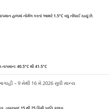
પમાન હાલમાં નોર્મલ કરતાં આશરે 1.5°C વધુ નોંધાઈ રહ્યું છે.
તમ તાપમાન:
40.5°C થી 41.5°C
આગાહી – 9 મેથી 16 મે 2026 સુધી માન્ય
ક, ત્યારબાદ 15 થી 25 કિમી પ્રતિ કલાક.