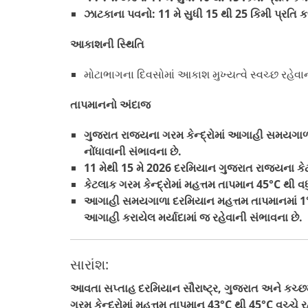
ઝાટકાના પવનો: 11 મે સુધી 15 થી 25 કિમી પ્રતિ 
આકાશની સ્થિતિ
મોટાભાગના દિવસોમાં આકાશ મુખ્યત્વે સ્વચ્છ રહેવા
તાપમાનનો અંદાજ
ગુજરાત રાજ્યના ગરમ કેન્દ્રોમાં આગાહી સમયગાળ
નોંધાવાની સંભાવના છે.
11 મેથી 15 મે 2026 દરમિયાન ગુજરાત રાજ્યના કેટલ
કેટલાક ગરમ કેન્દ્રોમાં મહત્તમ તાપમાન 45°C થી વધુ
આગાહી સમયગાળા દરમિયાન મહત્તમ તાપમાનમાં 1°C 
આગાહી કરાયેલ મર્યાદામાં જ રહેવાની સંભાવના છે.
સારાંશ:
આવતા સપ્તાહ દરમિયાન સૌરાષ્ટ્ર, ગુજરાત અને કચ્છ
ગરમ કેન્દ્રોમાં મહત્તમ તાપમાન 43°C થી 45°C વચ્ચે