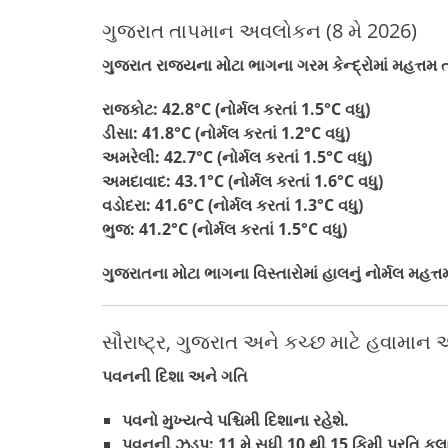
ગુજરાત તાપમાન અવલોકન (8 મે 2026)
ગુજરાત રાજ્યના મોટા ભાગના ગરમ કેન્દ્રોમાં મહત્તમ તા
રાજકોટ: 42.8°C (નોર્મલ કરતાં 1.5°C વધુ)
ડીસા: 41.8°C (નોર્મલ કરતાં 1.2°C વધુ)
અમરેલી: 42.7°C (નોર્મલ કરતાં 1.5°C વધુ)
અમદાવાદ: 43.1°C (નોર્મલ કરતાં 1.6°C વધુ)
વડોદરા: 41.6°C (નોર્મલ કરતાં 1.3°C વધુ)
ભુજ: 41.2°C (નોર્મલ કરતાં 1.5°C વધુ)
ગુજરાતના મોટા ભાગના વિસ્તારોમાં હાલનું નોર્મલ મહત્
સૌરાષ્ટ્ર, ગુજરાત અને કચ્છ માટે હવામાન 
પવનની દિશા અને ગતિ
પવનો મુખ્યત્વે પશ્ચિમી દિશાના રહેશે.
પવનની ઝડપ: 11 મે સુધી 10 થી 15 કિમી પ્રતિ કલા