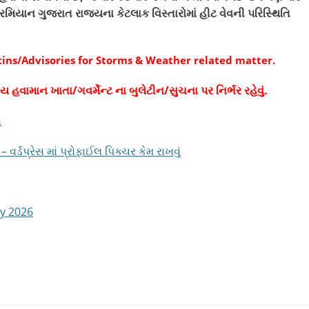
દરમિયાન ગુજરાત રાજ્યના કેટલાક વિસ્તારોમાં હીટ વેવની પરિસ્થિતિ
tins/Advisories for Storms & Weather related matter.
ીય હવામાન ખાતા/ગવર્મેન્ટ ના બુલેટીન/સુચના પર નિર્ભર રહેવું.
ો
્ડપ્રેસ માં પ્રોફાઈલ પિક્ચર કેમ રાખવું
ay 2026