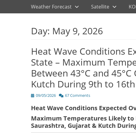
Primary Menu
Skip
Weather Forecast
Satellite
KO
to
content
Day:
May 9, 2026
Heat Wave Conditions Ex
State – Maximum Temper
Between 43°C and 45°C O
Kutch During 9th to 16t
Posted
09/05/2026
67 Comments
on
Heat Wave Conditions Expected Ove
Maximum Temperatures Likely to 
Saurashtra, Gujarat & Kutch Durin