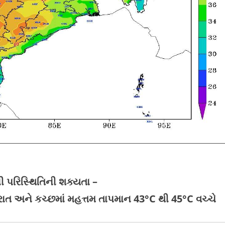
ી પરિસ્થિતિની શક્યતા –
જરાત અને કચ્છમાં મહત્તમ તાપમાન 43°C થી 45°C વચ્ચે