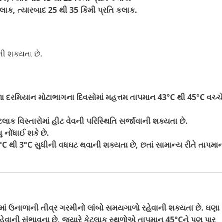
કલાક, ત્યારબાદ 25 થી 35 કિમી પ્રતિ કલાક.
ની શક્યતા છે.
ા દરમિયાન મોટાભાગના દિવસોમાં મહત્તમ તાપમાન 43°C થી 45°C વચ્ચ
ાક વિસ્તારોમાં હીટ વેવની પરિસ્થિતિ સર્જાવાની શક્યતા છે.
 નોંધાઈ શકે છે.
થી 3°C સુધીની વધઘટ થવાની શક્યતા છે, છતાં સામાન્ય રીતે તાપમા
માં ઉનાળાની તીવ્ર ગરમીનો લાંબો સમયગાળો રહેવાની શક્યતા છે. ઘણા
 રહેવાની સંભાવના છે, જ્યારે કેટલાક સ્થળોએ તાપમાન 45°Cને પણ પાર