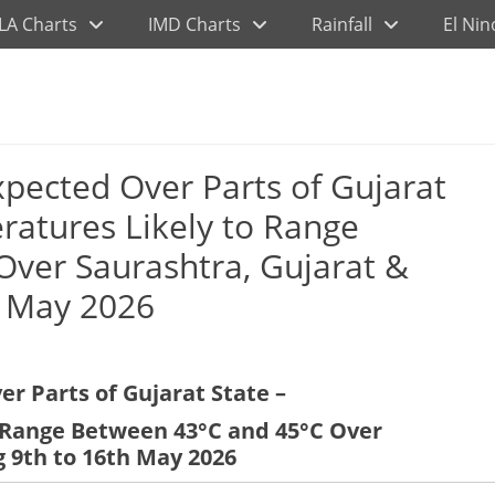
LA Charts
IMD Charts
Rainfall
El Nin
pected Over Parts of Gujarat
atures Likely to Range
ver Saurashtra, Gujarat &
h May 2026
r Parts of Gujarat State –
Range Between 43°C and 45°C Over
g 9th to 16th May 2026