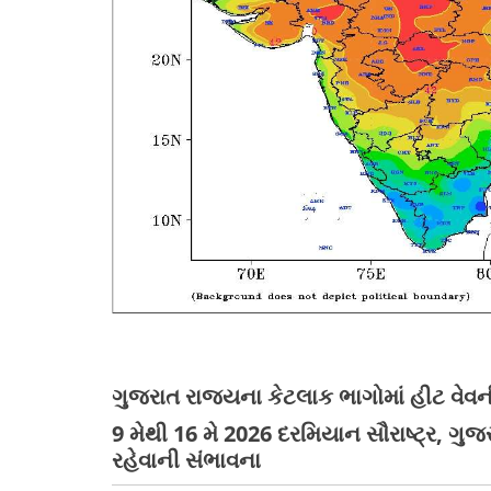
ગુજરાત રાજ્યના કેટલાક ભાગોમાં હીટ વેવન
9 મેથી 16 મે 2026 દરમિયાન સૌરાષ્ટ્ર, ગુ
રહેવાની સંભાવના