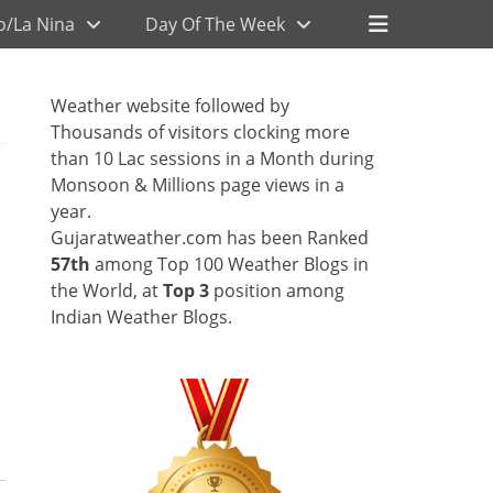
Header
o/La Nina
Day Of The Week
Toggle
Weather website followed by
Thousands of visitors clocking more
than 10 Lac sessions in a Month during
Monsoon & Millions page views in a
year.
Gujaratweather.com has been Ranked
57th
among Top 100 Weather Blogs in
the World, at
Top 3
position among
Indian Weather Blogs.